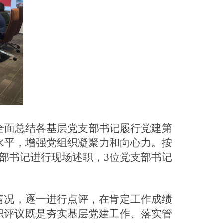
，全面总结各基层党支部书记履行党建第
水平，增强党组织凝聚力和向心力。按
部书记进行现场述职，3位党支部书记
情况，逐一进行点评，在肯定工作成绩
职评议既是夯实基层党建工作、落实管