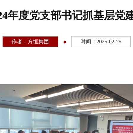
024年度党支部书记抓基层党
作者：方恒集团
时间：2025-02-25