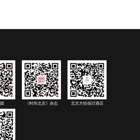
团
《时尚北京》杂志
北京方恒假日酒店