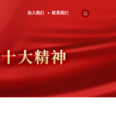
加入我们
联系我们