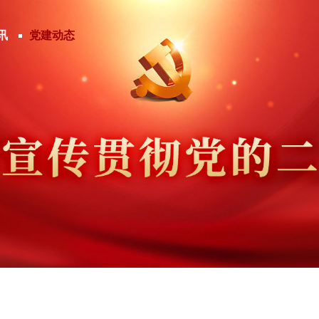
讯
党建动态