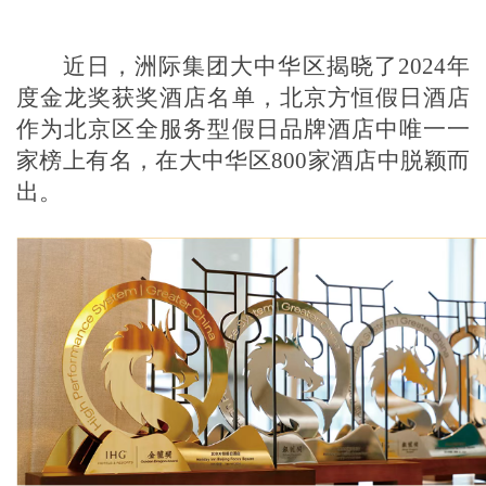
近日，洲际集团大中华区揭晓了
2024年
度金龙奖获奖酒店名单，北京方恒假日酒店
作为北京区全服务型假日品牌酒店中唯一一
家榜上有名，在大中华区800家酒店中脱颖而
出。