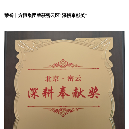
荣誉丨方恒集团荣获密云区“深耕奉献奖”